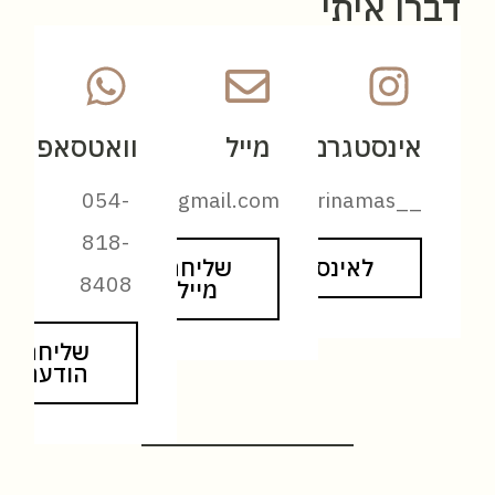
דברו איתי
אינסטגרם
מייל
וואטסאפ
karina.masphoto@gmail.com
054-
__karinamas
818-
לאינסטגרם
שליחת
8408
מייל
שליחת
הודעה