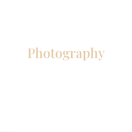
Karina Mas
P
h
o
t
o
g
r
a
p
h
y
לצפייה בגלריות