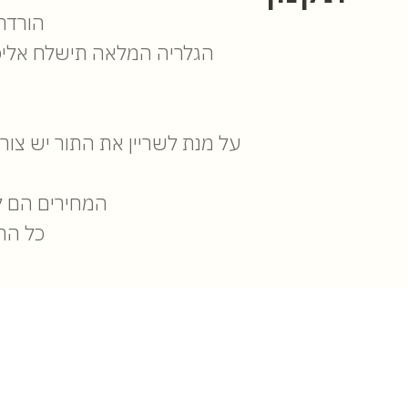
הורדת
הגלריה המלאה תישלח אליכם בתוך 20-30 ימי עסקים ממועד הצילומים, ותישמר 
על מנת לשריין את התור יש צורך להעביר כ-10 אחוז מהתשלום עבור מקדמה, שא
המחירים הם לא
כל התמ
קארינה | 054-818-8408